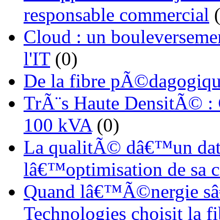
responsable commercial
(
Cloud : un bouleverseme
l'IT
(0)
De la fibre pÃ©dagogiqu
TrÃ¨s Haute DensitÃ© :
100 kVA
(0)
La qualitÃ© dâ€™un dat
lâ€™optimisation de sa
Quand lâ€™Ã©nergie sâ€
Technologies choisit la