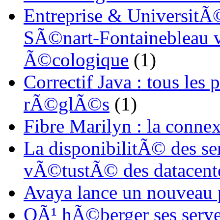
Entreprise & UniversitÃ©
SÃ©nart-Fontainebleau vi
Ã©cologique
(1)
Correctif Java : tous les
rÃ©glÃ©s
(1)
Fibre Marilyn : la conne
La disponibilitÃ© des s
vÃ©tustÃ© des datacent
Avaya lance un nouveau
OÃ¹ hÃ©berger ses serve