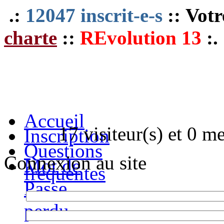
.:
12047 inscrit-e-s
:: Votr
charte
::
REvolution 13
:.
Accueil
17 visiteur(s) et 0 m
Inscription
Questions
Connexion au site
Mot de
fréquentes
Passe
perdu