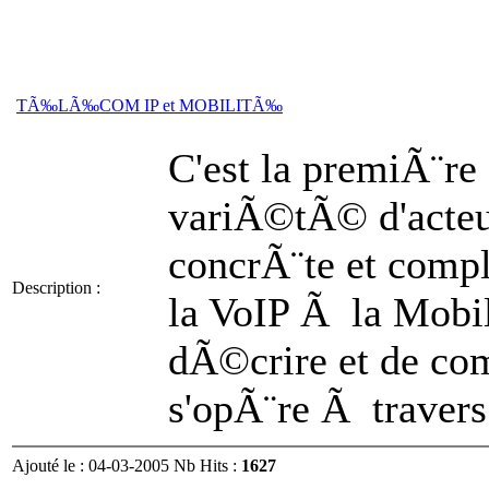
TÃ‰LÃ‰COM IP et MOBILITÃ‰
C'est la premiÃ¨re
variÃ©tÃ© d'acteu
concrÃ¨te et compl
Description :
la VoIP Ã la Mobil
dÃ©crire et de co
s'opÃ¨re Ã traver
Ajouté le : 04-03-2005 Nb Hits :
1627