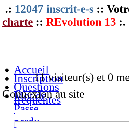
.:
12047 inscrit-e-s
:: Votr
charte
::
REvolution 13
:.
Accueil
11 visiteur(s) et 0 m
Inscription
Questions
Connexion au site
Mot de
fréquentes
Passe
perdu