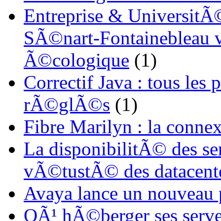
Entreprise & UniversitÃ©
SÃ©nart-Fontainebleau vi
Ã©cologique
(1)
Correctif Java : tous les
rÃ©glÃ©s
(1)
Fibre Marilyn : la conne
La disponibilitÃ© des s
vÃ©tustÃ© des datacent
Avaya lance un nouveau
OÃ¹ hÃ©berger ses serve