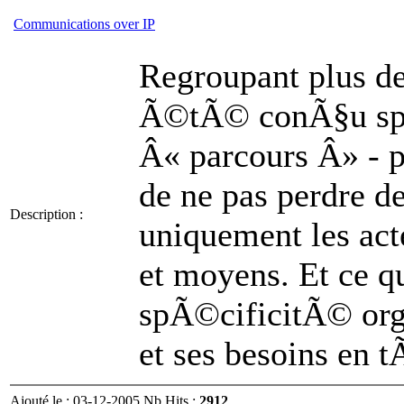
Communications over IP
Regroupant plus de
Ã©tÃ© conÃ§u spÃ
Â« parcours Â» - p
de ne pas perdre d
Description :
uniquement les acte
et moyens. Et ce qu
spÃ©cificitÃ© orga
et ses besoins en
Ajouté le : 03-12-2005 Nb Hits :
2912