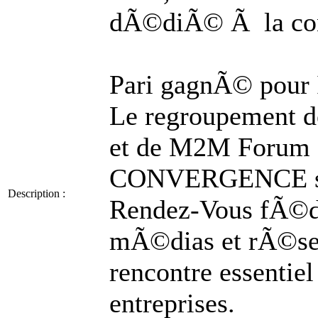
dÃ©diÃ© Ã la con
Pari gagnÃ© po
Le regroupement d
et de M2M Forum e
CONVERGENCE sâ
Description :
Rendez-Vous fÃ©
mÃ©dias et rÃ©sea
rencontre essentiel
entreprises.