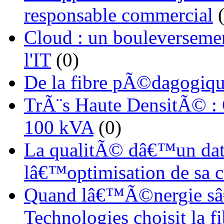
responsable commercial
(
Cloud : un bouleverseme
l'IT
(0)
De la fibre pÃ©dagogiqu
TrÃ¨s Haute DensitÃ© :
100 kVA
(0)
La qualitÃ© dâ€™un dat
lâ€™optimisation de sa
Quand lâ€™Ã©nergie sâ€
Technologies choisit la