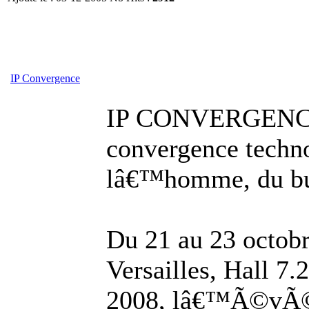
IP Convergence
IP CONVERGENCE 
convergence techno
lâ€™homme, du bus
Du 21 au 23 octob
Versailles, Hall 
2008, lâ€™Ã©vÃ©