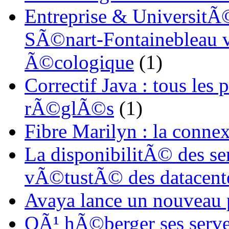
Entreprise & UniversitÃ©
SÃ©nart-Fontainebleau vi
Ã©cologique
(1)
Correctif Java : tous les
rÃ©glÃ©s
(1)
Fibre Marilyn : la conne
La disponibilitÃ© des s
vÃ©tustÃ© des datacent
Avaya lance un nouveau
OÃ¹ hÃ©berger ses serve