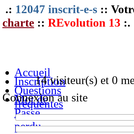
.:
12047 inscrit-e-s
:: Votr
charte
::
REvolution 13
:.
Accueil
14 visiteur(s) et 0 m
Inscription
Questions
Connexion au site
Mot de
fréquentes
Passe
perdu