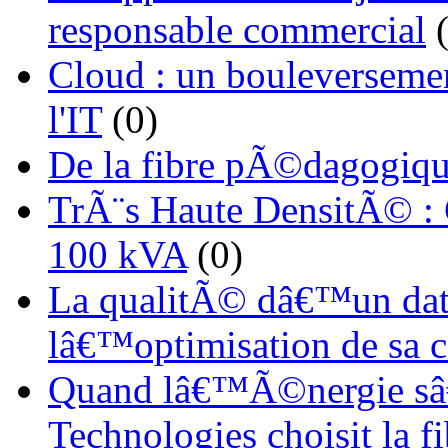
responsable commercial
(
Cloud : un bouleverseme
l'IT
(0)
De la fibre pÃ©dagogiqu
TrÃ¨s Haute DensitÃ© :
100 kVA
(0)
La qualitÃ© dâ€™un dat
lâ€™optimisation de sa
Quand lâ€™Ã©nergie sâ€
Technologies choisit la