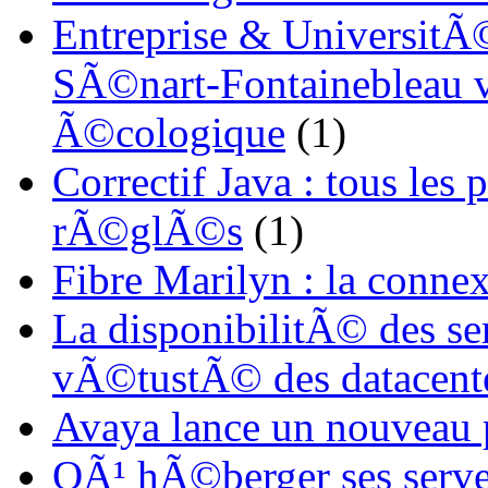
Entreprise & UniversitÃ©
SÃ©nart-Fontainebleau vi
Ã©cologique
(1)
Correctif Java : tous les
rÃ©glÃ©s
(1)
Fibre Marilyn : la conne
La disponibilitÃ© des s
vÃ©tustÃ© des datacent
Avaya lance un nouveau
OÃ¹ hÃ©berger ses serve