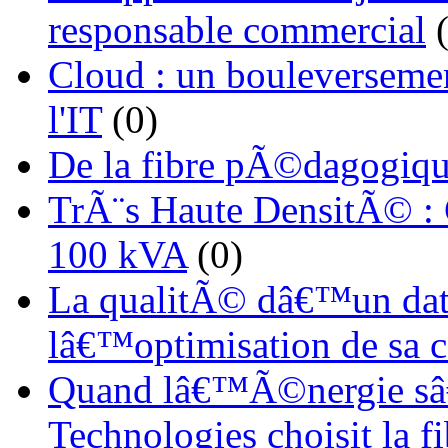
responsable commercial
(
Cloud : un bouleverseme
l'IT
(0)
De la fibre pÃ©dagogiqu
TrÃ¨s Haute DensitÃ© :
100 kVA
(0)
La qualitÃ© dâ€™un dat
lâ€™optimisation de sa
Quand lâ€™Ã©nergie sâ€
Technologies choisit la