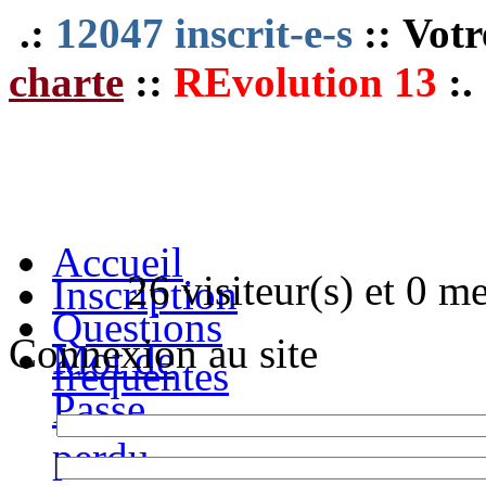
.:
12047 inscrit-e-s
:: Votr
charte
::
REvolution 13
:.
Accueil
26 visiteur(s) et 0 m
Inscription
Questions
Connexion au site
Mot de
fréquentes
Passe
perdu