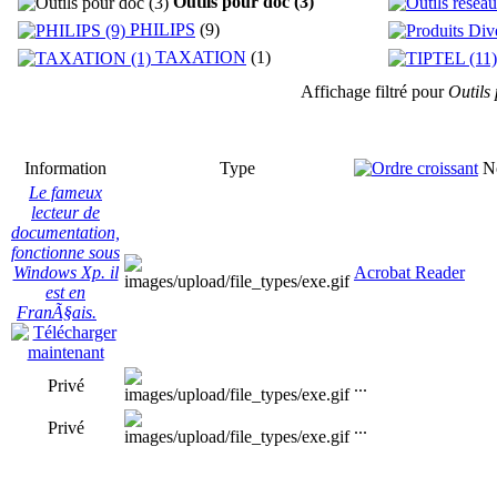
Outils pour doc (3)
PHILIPS
(9)
TAXATION
(1)
Affichage filtré pour
Outils
Information
Type
N
Le fameux
lecteur de
documentation,
fonctionne sous
Windows Xp. il
Acrobat Reader
est en
FranÃ§ais.
Privé
...
Privé
...