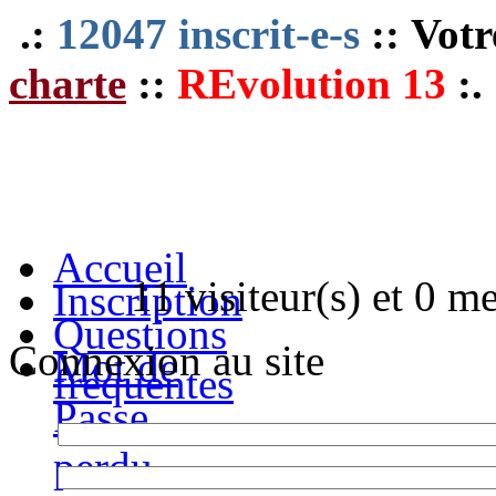
.:
12047 inscrit-e-s
:: Votr
charte
::
REvolution 13
:.
Accueil
11 visiteur(s) et 0 m
Inscription
Questions
Connexion au site
Mot de
fréquentes
Passe
perdu