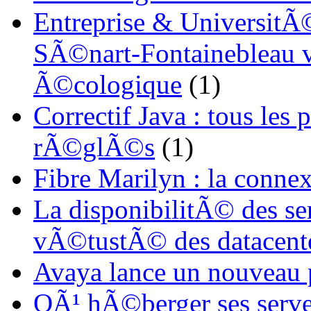
Entreprise & UniversitÃ©
SÃ©nart-Fontainebleau vi
Ã©cologique
(1)
Correctif Java : tous les
rÃ©glÃ©s
(1)
Fibre Marilyn : la conne
La disponibilitÃ© des s
vÃ©tustÃ© des datacent
Avaya lance un nouveau
OÃ¹ hÃ©berger ses serve