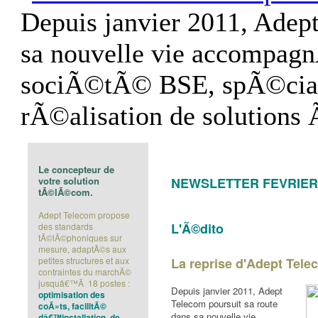
Depuis janvier 2011, Adept
sa nouvelle vie accompagn
sociÃ©tÃ© BSE, spÃ©cialis
rÃ©alisation de solutions 
Le concepteur de
votre solution
NEWSLETTER FEVRIER
tÃ©lÃ©com.
Adept Telecom propose
L'Ã©dito
des standards
tÃ©lÃ©phoniques sur
mesure, adaptÃ©s aux
petites structures et aux
La reprise d'Adept Tel
contraintes du marchÃ©
jusquâ€™Ã 18 postes :
Depuis janvier 2011, Adept
optimisation des
Telecom poursuit sa route
coÃ»ts, facilitÃ©
dans sa nouvelle vie
dâ€™installation, de