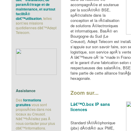
paramÃ©trage et de
accompagnÃ©e et soutenue
maintenance, et surtout
par la sociÃ©tÃ© BSE,
facilitÃ©
spÃ©cialiste dans la
dâ€™utilisation
, telles
conception et la rÃ©alisation
sont les missions
de solutions Ã©lectroniques
quotidiennes dâ€™Adept
et informatiques. BasÃ© en
Telecom.
Bourgogne du Sud (Le
Creusot), Adept Telecom est instal
s'appuie sur son savoir faire, son 
logistique, son service aprÃ¨s vente
A lâ€™heure oÃ¹ le "made in France
et le garant d'une fabrication selo
respectueuses des salariÃ©s, BSE 
faire partie de cette alliance franÃ§
hexagonale.
Assistance
Zoom sur...
Des
formations
Lâ€™O.box IP sans
gratuites
vous sont
licences
proposÃ©es dans nos
locaux au Creusot.
Nâ€™hÃ©sitez pas Ã
Standard tÃ©lÃ©phonique
nous contacter pour plus
(pbx) dÃ©diÃ© aux PME,
dâ€™informations.