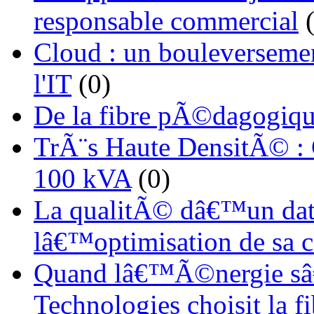
responsable commercial
(
Cloud : un bouleverseme
l'IT
(0)
De la fibre pÃ©dagogiqu
TrÃ¨s Haute DensitÃ© :
100 kVA
(0)
La qualitÃ© dâ€™un dat
lâ€™optimisation de sa
Quand lâ€™Ã©nergie sâ€
Technologies choisit la