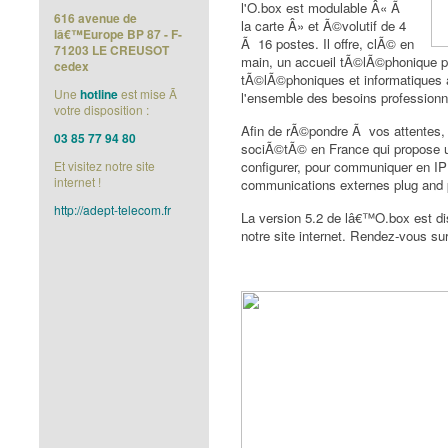
l'O.box est modulable Â« Ã
616 avenue de
la carte Â» et Ã©volutif de 4
lâ€™Europe BP 87 - F-
Ã 16 postes. Il offre, clÃ© en
71203
LE CREUSOT
main, un accueil tÃ©lÃ©phonique pr
cedex
tÃ©lÃ©phoniques et informatique
Une
hotline
est mise Ã
l'ensemble des besoins professionne
votre disposition :
Afin de rÃ©pondre Ã vos attentes,
03 85 77 94 80
sociÃ©tÃ© en France qui propose u
Et visitez notre site
configurer, pour communiquer en 
internet !
communications externes plug and 
http://adept-telecom.fr
La version 5.2 de lâ€™O.box est d
notre site internet. Rendez-vous su