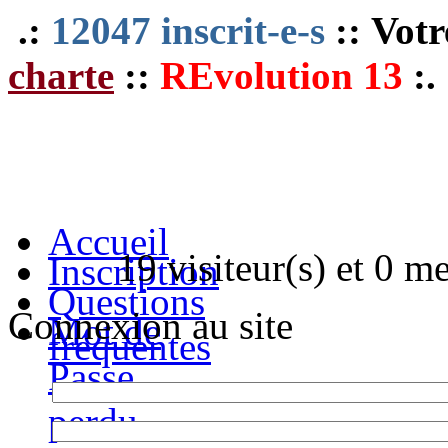
.:
12047 inscrit-e-s
:: Votr
charte
::
REvolution 13
:.
Accueil
19 visiteur(s) et 0 m
Inscription
Questions
Connexion au site
Mot de
fréquentes
Passe
perdu