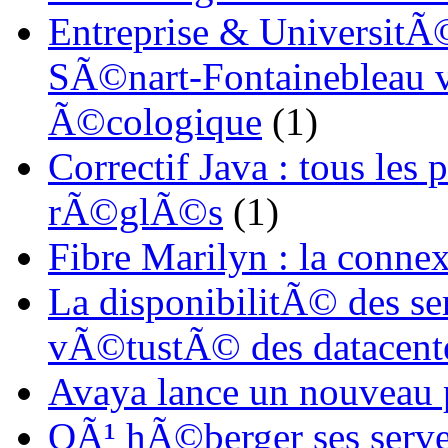
Entreprise & UniversitÃ©
SÃ©nart-Fontainebleau vi
Ã©cologique
(1)
Correctif Java : tous les
rÃ©glÃ©s
(1)
Fibre Marilyn : la conne
La disponibilitÃ© des s
vÃ©tustÃ© des datacent
Avaya lance un nouveau
OÃ¹ hÃ©berger ses serve