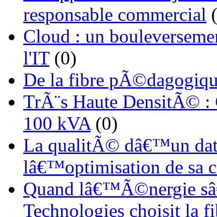
responsable commercial
(
Cloud : un bouleverseme
l'IT
(0)
De la fibre pÃ©dagogiqu
TrÃ¨s Haute DensitÃ© :
100 kVA
(0)
La qualitÃ© dâ€™un dat
lâ€™optimisation de sa
Quand lâ€™Ã©nergie sâ€
Technologies choisit la