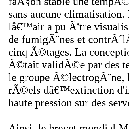
faÃ§on stable une tempÃ©r
sans aucune climatisation
lâ€™air a pu Ãªtre visual
de fumigÃ¨nes et contrÃ´l
cinq Ã©tages. La concepti
Ã©tait validÃ©e par des te
le groupe Ã©lectrogÃ¨ne, le
rÃ©els dâ€™extinction d'in
haute pression sur des ser
Ainsi, le brevet mondial 