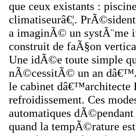
que ceux existants : pisci
climatiseurâ€¦. PrÃ©side
a imaginÃ© un systÃ¨me inn
construit de faÃ§on verti
Une idÃ©e toute simple qu
nÃ©cessitÃ© un an dâ€™Ã©
le cabinet dâ€™architecte 
refroidissement. Ces modes
automatiques dÃ©pendant
quand la tempÃ©rature est