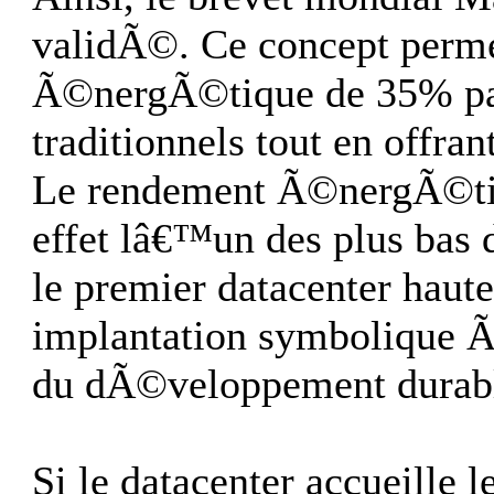
validÃ©. Ce concept perm
Ã©nergÃ©tique de 35% par
traditionnels tout en offra
Le rendement Ã©nergÃ©tiq
effet lâ€™un des plus bas 
le premier datacenter haut
implantation symbolique Ã
du dÃ©veloppement durabl
Si le datacenter accueille