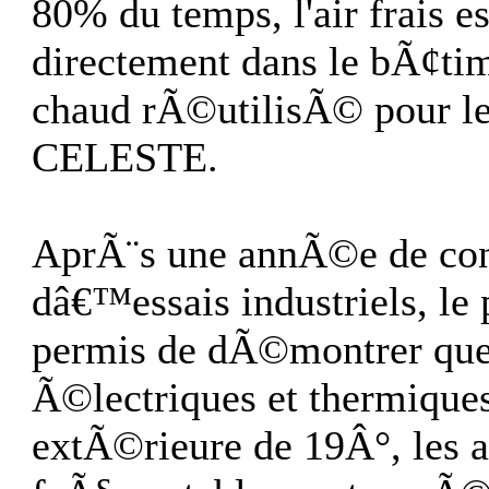
80% du temps, l'air frais e
directement dans le bÃ¢tim
chaud rÃ©utilisÃ© pour le
CELESTE.
AprÃ¨s une annÃ©e de cons
dâ€™essais industriels, le 
permis de dÃ©montrer que
Ã©lectriques et thermiqu
extÃ©rieure de 19Â°, les a