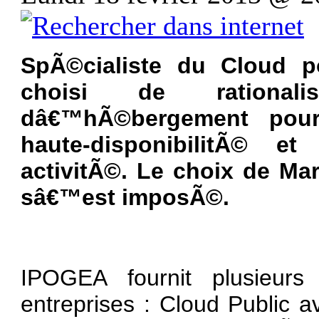
SpÃ©cialiste du Cloud p
choi
si de rationalis
dâ€™hÃ©bergement pou
haute-disponibilitÃ© 
activitÃ©. Le choix de Ma
sâ€™est imposÃ©.
IPOGEA fournit plusieurs
entreprises : Cloud Public a