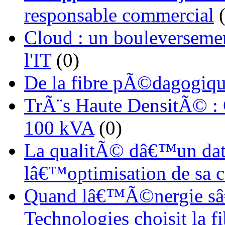
responsable commercial
(
Cloud : un bouleverseme
l'IT
(0)
De la fibre pÃ©dagogiqu
TrÃ¨s Haute DensitÃ© :
100 kVA
(0)
La qualitÃ© dâ€™un dat
lâ€™optimisation de sa
Quand lâ€™Ã©nergie sâ€
Technologies choisit la