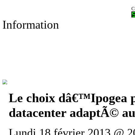
C
Information
Le choix dâ€™Ipogea p
datacenter adaptÃ© a
Lundi 18 février 2013 @ 2