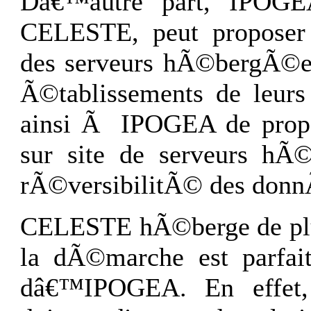
Dâ€™autre part, IPOGEA
CELESTE, peut proposer 
des serveurs hÃ©bergÃ©es
Ã©tablissements de leurs
ainsi Ã IPOGEA de propos
sur site de serveurs hÃ©
rÃ©versibilitÃ© des don
CELESTE hÃ©berge de plus
la dÃ©marche est parfait
dâ€™IPOGEA. En effet,