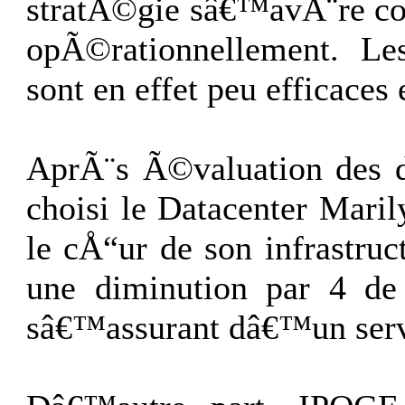
stratÃ©gie sâ€™avÃ¨re c
opÃ©rationnellement. Les
sont en effet peu efficaces
AprÃ¨s Ã©valuation des d
choisi le Datacenter Mari
le cÅ“ur de son infrastru
une diminution par 4 de
sâ€™assurant dâ€™un serv