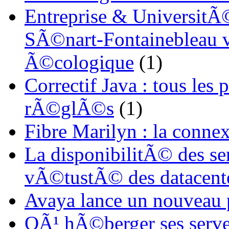
Entreprise & UniversitÃ©
SÃ©nart-Fontainebleau vi
Ã©cologique
(1)
Correctif Java : tous les
rÃ©glÃ©s
(1)
Fibre Marilyn : la conne
La disponibilitÃ© des s
vÃ©tustÃ© des datacent
Avaya lance un nouveau
OÃ¹ hÃ©berger ses serve