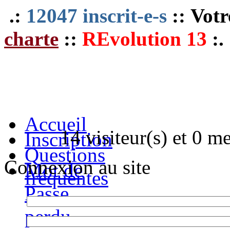
.:
12047 inscrit-e-s
:: Votr
charte
::
REvolution 13
:.
Accueil
14 visiteur(s) et 0 m
Inscription
Questions
Connexion au site
Mot de
fréquentes
Passe
perdu