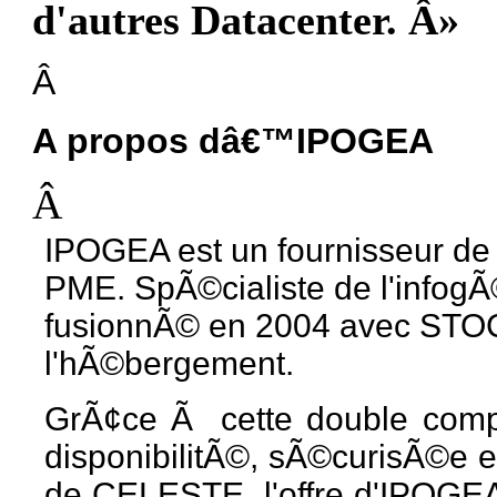
d'autres Datacenter. Â»
Â
A propos dâ€™IPOGEA
Â
IPOGEA est un fournisseur de 
PME. SpÃ©cialiste de l'infog
fusionnÃ© en 2004 avec STOC
l'hÃ©bergement.
GrÃ¢ce Ã cette double compÃ
disponibilitÃ©, sÃ©curisÃ©e 
de CELESTE, l'offre d'IPOGEA