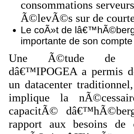
consommations serveurs 
Ã©levÃ©s sur de court
Le coÃ»t de lâ€™hÃ©berg
importante de son compte
Une Ã©tude de lâ€™i
dâ€™IPOGEA a permis de 
un datacenter traditionne
implique la nÃ©cessair
capacitÃ© dâ€™hÃ©berg
rapport aux besoins de