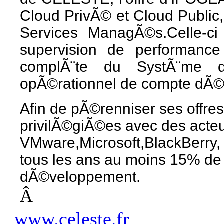
Cloud PrivÃ© et Cloud Public,
Services ManagÃ©s.Celle-c
supervision de performanc
complÃ¨te du SystÃ¨me d'
opÃ©rationnel de compte dÃ©
Afin de pÃ©renniser ses offres
privilÃ©giÃ©es avec des acte
VMware,Microsoft,BlackBerry, 
tous les ans au moins 15% de s
dÃ©veloppement.
Â
www.celeste.fr