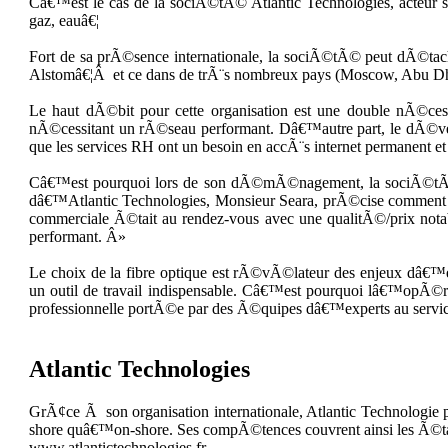
Câ€™est le cas de la sociÃ©tÃ© Atlantic Technologies, acteur 
gaz, eauâ€¦
Fort de sa prÃ©sence internationale, la sociÃ©tÃ© peut dÃ©tacher
Alstomâ€¦Â et ce dans de trÃ¨s nombreux pays (Moscow, Abu D
Le haut dÃ©bit pour cette organisation est une double nÃ©
nÃ©cessitant un rÃ©seau performant. Dâ€™autre part, le dÃ©velo
que les services RH ont un besoin en accÃ¨s internet permanent et s
Câ€™est pourquoi lors de son dÃ©mÃ©nagement, la sociÃ©tÃ©
dâ€™Atlantic Technologies, Monsieur Seara, prÃ©cise comment s
commerciale Ã©tait au rendez-vous avec une qualitÃ©/prix not
performant. Â»
Le choix de la fibre optique est rÃ©vÃ©lateur des enjeux dâ€™e
un outil de travail indispensable. Câ€™est pourquoi lâ€™opÃ©r
professionnelle portÃ©e par des Ã©quipes dâ€™experts au service
Atlantic Technologies
GrÃ¢ce Ã son organisation internationale, Atlantic Technologie p
shore quâ€™on-shore. Ses compÃ©tences couvrent ainsi les Ã©ta
www.atlantictechnologies.fr