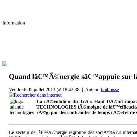
Information
Quand lâ€™Ã©nergie sâ€™appuie sur lâ€
Vendredi 05 juillet 2013 @ 18:42:38 | Auteur:
boiboisse
La rÃ©volution du TrÃ¨s Haut DÃ©bit impact
TECHNOLOGIES tÃ©moigne de lâ€™efficacitÃ© des
rÃ©gi par des contraintes de temps rÃ©el et d
Le secteur de lâ€™Ã©nergie regroupe des sociÃ©tÃ©s internation