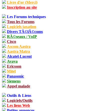
Livre d'or (Merci)
Inscription au site
Les Forums techniques
Tous les Forums
Logiciels taxation
Divers TÃ©lÃ©coms
RÃ©seaux / VoIP
Cisco
Ascom Aastra
Aastra Matra
Alcatel-Lucent
Avaya
Ericsson
Mitel
Panasonic
Siemens
Appel malade
Outils & Liens
Logiciels/Outils
Les liens Web
Petites annonces