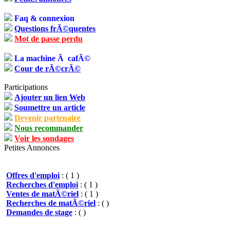
Faq & connexion
Questions frÃ©quentes
Mot de passe perdu
La machine Ã cafÃ©
Cour de rÃ©crÃ©
Participations
Ajouter un lien Web
Soumettre un article
Devenir partenaire
Nous recommander
Voir les sondages
Petites Annonces
Offres d'emploi
: ( 1 )
Recherches d'emploi
: ( 1 )
Ventes de matÃ©riel
: ( 1 )
Recherches de matÃ©riel
: ( )
Demandes de stage
: ( )