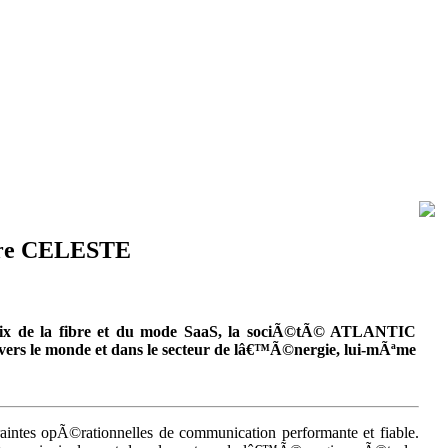
ibre CELESTE
hoix de la fibre et du mode SaaS, la sociÃ©tÃ© ATLANTIC
ers le monde et dans le secteur de lâ€™Ã©nergie, lui-mÃªme
aintes opÃ©rationnelles de communication performante et fiable.