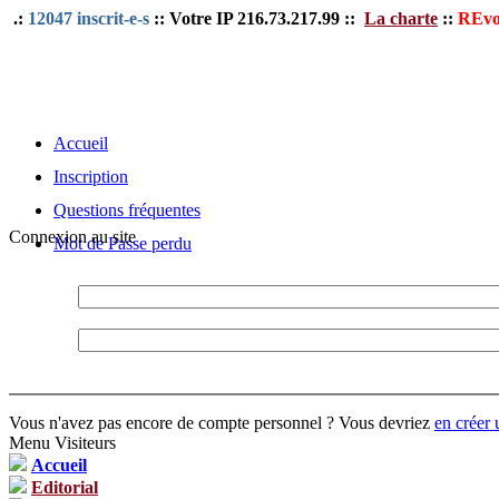
.:
12047 inscrit-e-s
:: Votre IP 216.73.217.99 ::
La charte
::
REvo
Accueil
Inscription
Questions fréquentes
Connexion au site
Mot de Passe perdu
Vous n'avez pas encore de compte personnel ? Vous devriez
en créer 
Menu Visiteurs
Accueil
Editorial