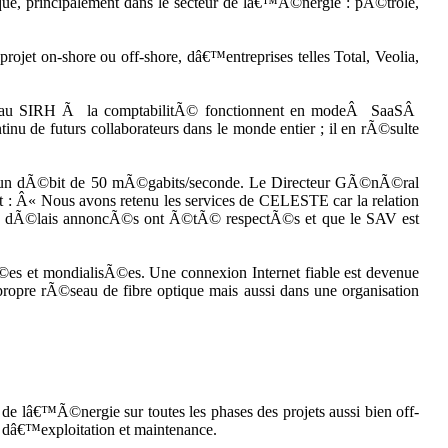
ue, principalement dans le secteur de lâ€™Ã©nergie : pÃ©trole,
ojet on-shore ou off-shore, dâ€™entreprises telles Total, Veolia,
RM, au SIRH Ã la comptabilitÃ© fonctionnent en modeÂ SaaSÂ
 de futurs collaborateurs dans le monde entier ; il en rÃ©sulte
™un dÃ©bit de 50 mÃ©gabits/seconde. Le Directeur GÃ©nÃ©ral
: Â« Nous avons retenu les services de CELESTE car la relation
 les dÃ©lais annoncÃ©s ont Ã©tÃ© respectÃ©s et que le SAV est
©es et mondialisÃ©es. Une connexion Internet fiable est devenue
opre rÃ©seau de fibre optique mais aussi dans une organisation
de lâ€™Ã©nergie sur toutes les phases des projets aussi bien off-
dâ€™exploitation et maintenance.