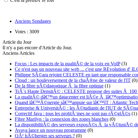
C'est la premiÃ¨re fois
Anciens Sondages
Votes : 3009
Article du Jour
Il n'y a pas encore d'Article du Jour.
Anciens Articles
Focus : Les impacts de la qualitÃ© de la voix en VoIP
(3)
Ce n'est pas un nouveau site web ... c'est une REvolution d
Philippe SÃ©ara rejoint CELESTE en tant que responsable co
Cloud : un bouleversement de la chaÃ®ne de valeur de l'IT
(0)
De la fibre pÃ©dagogique Ã la fibre optique
(1)
TrÃ¨s Haute DensitÃ© : CELESTE propose des suites Ã 100
La qualitÃ© dâ€™un datacenter est liÃ©e Ã lâ€™optimisatio
Quand lâ€™Ã©nergie sâ€™appuie sur lâ€™IT : Atlantic Techn
Entreprise & UniversitÃ© : les Ã©tudiants de l'IUT de SÃ©nar
Correctif Java : tous les problÃ¨mes ne sont pas rÃ©glÃ©s
(1)
Fibre Marilyn : la connexion des zones blanches
(0)
La disponibilitÃ© des serveurs exposÃ©s Ã la vÃ©tustÃ© de
Avaya lance un nouveau programme
(0)
OÃ¹ hÃ©berger ses serveurs ?
(0)