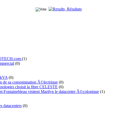
' ILOTECH.com
(1)
mmercial
(0)
 kVA
(0)
n de sa consommation Ã©lectrique
(0)
ologies choisit la fibre CELESTE
(0)
t-Fontainebleau visitent Marilyn le datacenter Ã©cologique
(1)
s datacenters
(0)