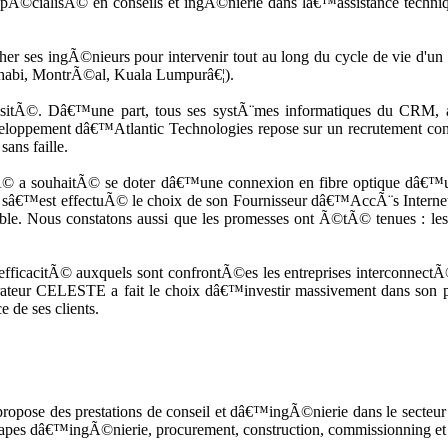
spÃ©cialisÃ© en conseils et ingÃ©nierie dans lâ€™assistance techniq
 ses ingÃ©nieurs pour intervenir tout au long du cycle de vie d'un pr
habi, MontrÃ©al, Kuala Lumpurâ€¦).
cessitÃ©. Dâ€™une part, tous ses systÃ¨mes informatiques du C
ppement dâ€™Atlantic Technologies repose sur un recrutement continu
ans faille.
 a souhaitÃ© se doter dâ€™une connexion en fibre optique dâ€
â€™est effectuÃ© le choix de son Fournisseur dâ€™AccÃ¨s Internet 
able. Nous constatons aussi que les promesses ont Ã©tÃ© tenues :
fficacitÃ© auxquels sont confrontÃ©es les entreprises interconnectÃ
ateur CELESTE a fait le choix dâ€™investir massivement dans son pr
 de ses clients.
ropose des prestations de conseil et dâ€™ingÃ©nierie dans le secteur 
pes dâ€™ingÃ©nierie, procurement, construction, commissionning et 