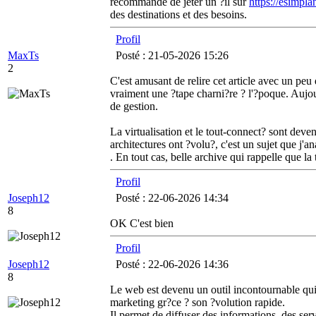
recommande de jeter un ?il sur
https://esimplan
des destinations et des besoins.
Profil
MaxTs
Posté : 21-05-2026 15:26
2
C'est amusant de relire cet article avec un pe
vraiment une ?tape charni?re ? l'?poque. Aujo
de gestion.
La virtualisation et le tout-connect? sont deven
architectures ont ?volu?, c'est un sujet que j'
. En tout cas, belle archive qui rappelle que la
Profil
Joseph12
Posté : 22-06-2026 14:34
8
OK C'est bien
Profil
Joseph12
Posté : 22-06-2026 14:36
8
Le web est devenu un outil incontournable qu
marketing gr?ce ? son ?volution rapide.
Il permet de diffuser des informations, des serv