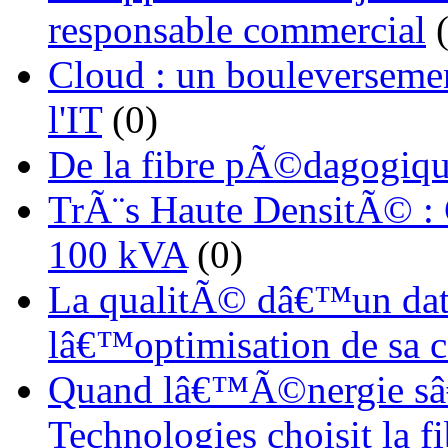
responsable commercial
(
Cloud : un bouleverseme
l'IT
(0)
De la fibre pÃ©dagogiqu
TrÃ¨s Haute DensitÃ© :
100 kVA
(0)
La qualitÃ© dâ€™un dat
lâ€™optimisation de sa
Quand lâ€™Ã©nergie sâ€
Technologies choisit la