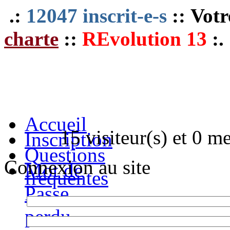
.:
12047 inscrit-e-s
:: Votr
charte
::
REvolution 13
:.
Accueil
15 visiteur(s) et 0 m
Inscription
Questions
Connexion au site
Mot de
fréquentes
Passe
perdu