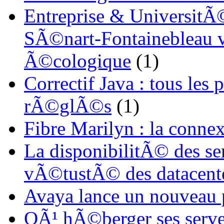
Entreprise & UniversitÃ©
SÃ©nart-Fontainebleau vi
Ã©cologique
(1)
Correctif Java : tous les
rÃ©glÃ©s
(1)
Fibre Marilyn : la conne
La disponibilitÃ© des s
vÃ©tustÃ© des datacent
Avaya lance un nouveau
OÃ¹ hÃ©berger ses serve