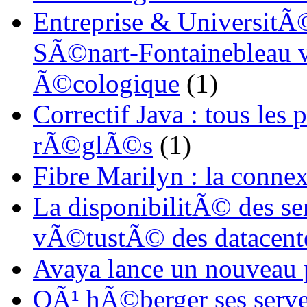
Entreprise & UniversitÃ©
SÃ©nart-Fontainebleau vi
Ã©cologique
(1)
Correctif Java : tous les
rÃ©glÃ©s
(1)
Fibre Marilyn : la conne
La disponibilitÃ© des s
vÃ©tustÃ© des datacent
Avaya lance un nouveau
OÃ¹ hÃ©berger ses serve