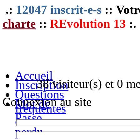
.:
12047 inscrit-e-s
:: Votr
charte
::
REvolution 13
:.
Accueil
38 visiteur(s) et 0 m
Inscription
Questions
Connexion au site
Mot de
fréquentes
Passe
perdu