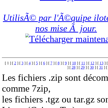
UtilisÃ© par l'Ã©quipe ilot
nos mise Ã jour.
[
1
] [
2
] [
3
] [
4
] [
5
] [
6
] [
7
] [
8
] [
9
] [
10
] [
11
] [
12
] [
13
] 
] [
28
] [
29
] [
30
] [
31
] 
Les fichiers .zip sont décom
comme 7zip,
les fichiers .tgz ou tar.gz s