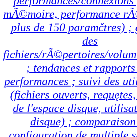
performances/connexions
mÃ©moire, performance rÃ
plus de 150 paramčtres) ; 
des
fichiers/rÃ©pertoires/volum
; tendances et rapports
performances ; suivi des uti
(fichiers ouverts, requętes
de l'espace disque, utilisa
disque) ; comparaison
configuration de multiple 