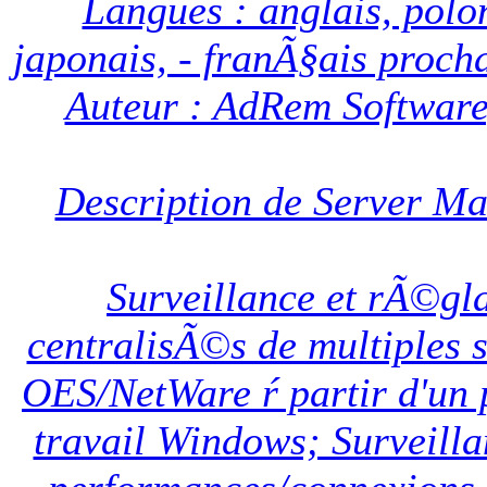
Langues : anglais, polo
japonais, - franÃ§ais proch
Auteur : AdRem Software,
Description de Server M
Surveillance et rÃ©gl
centralisÃ©s de multiples 
OES/NetWare ŕ partir d'un 
travail Windows; Surveilla