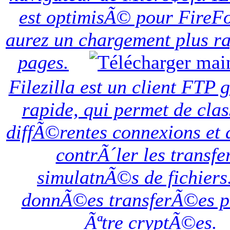
est optimisÃ© pour FireF
aurez un chargement plus ra
pages.
Filezilla est un client FTP g
rapide, qui permet de clas
diffÃ©rentes connexions et 
contrÃ´ler les transfe
simulatnÃ©s de fichiers
donnÃ©es transferÃ©es p
Ãªtre cryptÃ©es.