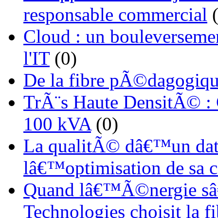
responsable commercial
(
Cloud : un bouleverseme
l'IT
(0)
De la fibre pÃ©dagogiqu
TrÃ¨s Haute DensitÃ© :
100 kVA
(0)
La qualitÃ© dâ€™un dat
lâ€™optimisation de sa
Quand lâ€™Ã©nergie sâ€
Technologies choisit la