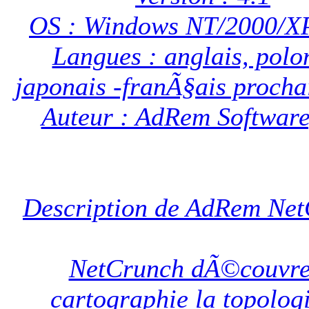
OS : Windows NT/2000/X
Langues : anglais, polo
japonais -franÃ§ais proch
Auteur : AdRem Software,
Description de AdRem Ne
NetCrunch dÃ©couvre
cartographie la topolog