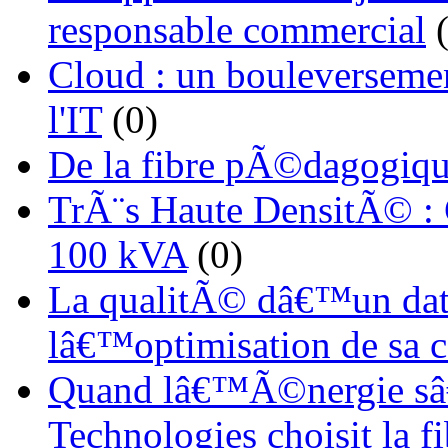
responsable commercial
(
Cloud : un bouleverseme
l'IT
(0)
De la fibre pÃ©dagogiqu
TrÃ¨s Haute DensitÃ© :
100 kVA
(0)
La qualitÃ© dâ€™un dat
lâ€™optimisation de sa
Quand lâ€™Ã©nergie sâ€
Technologies choisit la