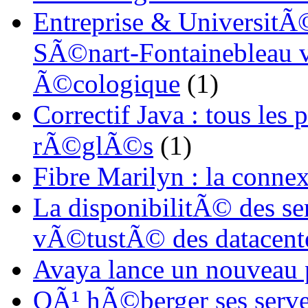
Entreprise & UniversitÃ©
SÃ©nart-Fontainebleau vi
Ã©cologique
(1)
Correctif Java : tous les
rÃ©glÃ©s
(1)
Fibre Marilyn : la conne
La disponibilitÃ© des s
vÃ©tustÃ© des datacent
Avaya lance un nouveau
OÃ¹ hÃ©berger ses serve