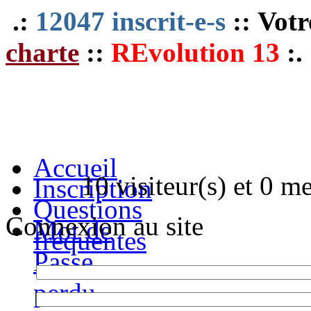
.:
12047 inscrit-e-s
:: Votr
charte
::
REvolution 13
:.
Accueil
10 visiteur(s) et 0 m
Inscription
Questions
Connexion au site
Mot de
fréquentes
Passe
perdu