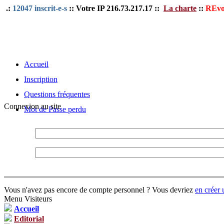
.:
12047 inscrit-e-s
:: Votre IP 216.73.217.17 ::
La charte
::
REvo
Accueil
Inscription
Questions fréquentes
Connexion au site
Mot de Passe perdu
Vous n'avez pas encore de compte personnel ? Vous devriez
en créer 
Menu Visiteurs
Accueil
Editorial