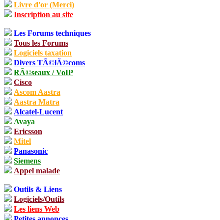
Livre d'or (Merci)
Inscription au site
Les Forums techniques
Tous les Forums
Logiciels taxation
Divers TÃ©lÃ©coms
RÃ©seaux / VoIP
Cisco
Ascom Aastra
Aastra Matra
Alcatel-Lucent
Avaya
Ericsson
Mitel
Panasonic
Siemens
Appel malade
Outils & Liens
Logiciels/Outils
Les liens Web
Petites annonces