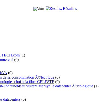
' ILOTECH.com
(1)
mmercial
(0)
 kVA
(0)
n de sa consommation Ã©lectrique
(0)
ologies choisit la fibre CELESTE
(0)
t-Fontainebleau visitent Marilyn le datacenter Ã©cologique
(1)
s datacenters
(0)