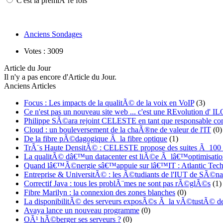
C'est la premiÃ¨re fois
Anciens Sondages
Votes : 3009
Article du Jour
Il n'y a pas encore d'Article du Jour.
Anciens Articles
Focus : Les impacts de la qualitÃ© de la voix en VoIP
(3)
Ce n'est pas un nouveau site web ... c'est une REvolution d
Philippe SÃ©ara rejoint CELESTE en tant que responsable co
Cloud : un bouleversement de la chaÃ®ne de valeur de l'IT
(0)
De la fibre pÃ©dagogique Ã la fibre optique
(1)
TrÃ¨s Haute DensitÃ© : CELESTE propose des suites Ã 100
La qualitÃ© dâ€™un datacenter est liÃ©e Ã lâ€™optimisatio
Quand lâ€™Ã©nergie sâ€™appuie sur lâ€™IT : Atlantic Techn
Entreprise & UniversitÃ© : les Ã©tudiants de l'IUT de SÃ©nar
Correctif Java : tous les problÃ¨mes ne sont pas rÃ©glÃ©s
(1)
Fibre Marilyn : la connexion des zones blanches
(0)
La disponibilitÃ© des serveurs exposÃ©s Ã la vÃ©tustÃ© de
Avaya lance un nouveau programme
(0)
OÃ¹ hÃ©berger ses serveurs ?
(0)