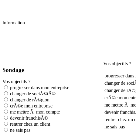
Information
Vos objectifs ?
Sondage
progresser dans 
Vos objectifs ?
changer de so
progresser dans mon entreprise
changer de rÃ©
changer de sociÃ©tÃ©
crÃ©e mon entr
changer de rÃ©gion
me mettre Ã m
crÃ©e mon entreprise
me mettre Ã mon compte
devenir franch
devenir franchisÃ©
rentrer chez un c
rentrer chez un client
ne sais pas
ne sais pas