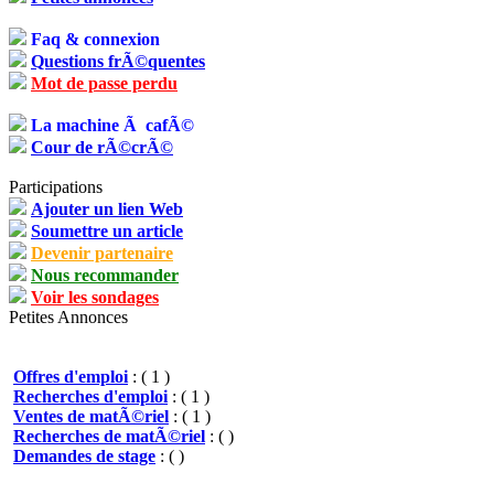
Faq & connexion
Questions frÃ©quentes
Mot de passe perdu
La machine Ã cafÃ©
Cour de rÃ©crÃ©
Participations
Ajouter un lien Web
Soumettre un article
Devenir partenaire
Nous recommander
Voir les sondages
Petites Annonces
Offres d'emploi
: ( 1 )
Recherches d'emploi
: ( 1 )
Ventes de matÃ©riel
: ( 1 )
Recherches de matÃ©riel
: ( )
Demandes de stage
: ( )