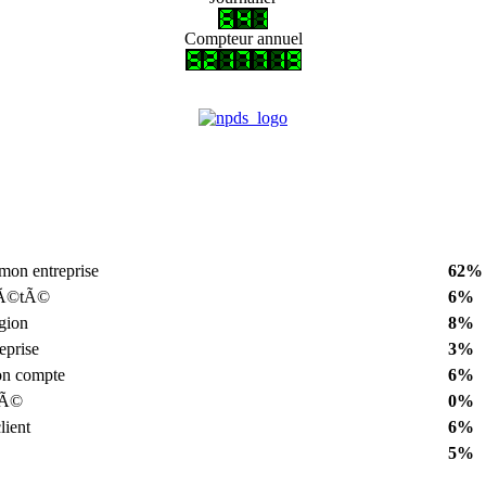
Compteur annuel
mon entreprise
62%
ciÃ©tÃ©
6%
gion
8%
eprise
3%
on compte
6%
isÃ©
0%
lient
6%
5%