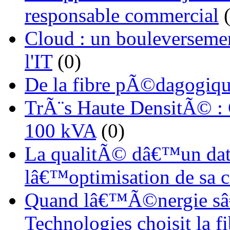
responsable commercial
(
Cloud : un bouleverseme
l'IT
(0)
De la fibre pÃ©dagogiqu
TrÃ¨s Haute DensitÃ© :
100 kVA
(0)
La qualitÃ© dâ€™un dat
lâ€™optimisation de sa
Quand lâ€™Ã©nergie sâ€
Technologies choisit la