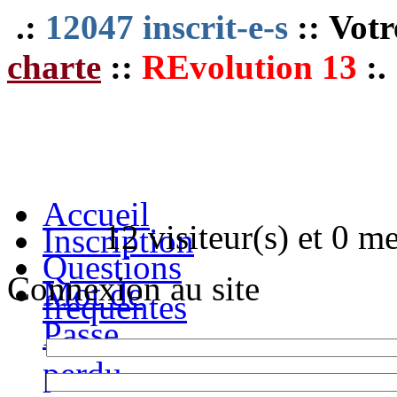
.:
12047 inscrit-e-s
:: Votr
charte
::
REvolution 13
:.
Accueil
12 visiteur(s) et 0 m
Inscription
Questions
Connexion au site
Mot de
fréquentes
Passe
perdu