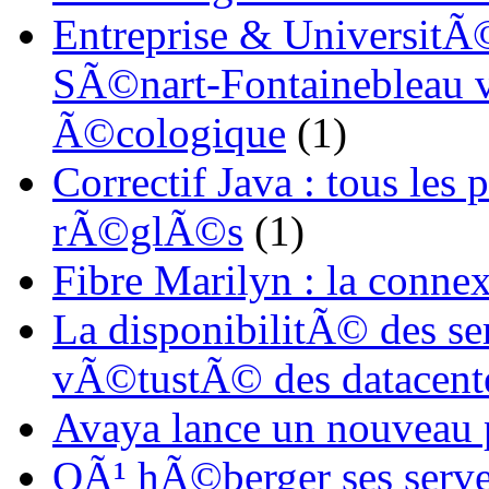
Entreprise & UniversitÃ©
SÃ©nart-Fontainebleau vi
Ã©cologique
(1)
Correctif Java : tous les
rÃ©glÃ©s
(1)
Fibre Marilyn : la conne
La disponibilitÃ© des s
vÃ©tustÃ© des datacent
Avaya lance un nouveau
OÃ¹ hÃ©berger ses serve