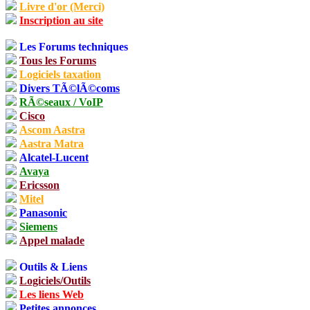
Livre d'or (Merci)
Inscription au site
Les Forums techniques
Tous les Forums
Logiciels taxation
Divers TÃ©lÃ©coms
RÃ©seaux / VoIP
Cisco
Ascom Aastra
Aastra Matra
Alcatel-Lucent
Avaya
Ericsson
Mitel
Panasonic
Siemens
Appel malade
Outils & Liens
Logiciels/Outils
Les liens Web
Petites annonces