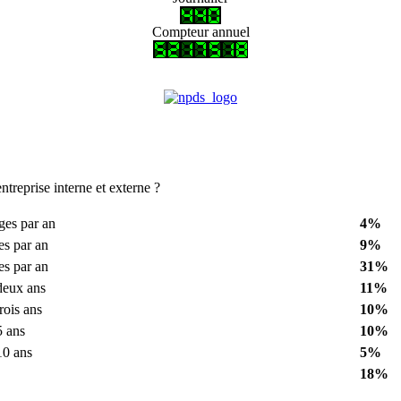
Compteur annuel
ntreprise interne et externe ?
ages par an
4%
es par an
9%
es par an
31%
 deux ans
11%
trois ans
10%
5 ans
10%
10 ans
5%
18%