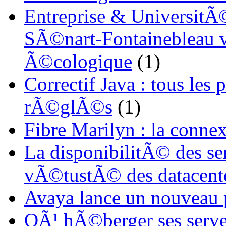
Entreprise & UniversitÃ©
SÃ©nart-Fontainebleau vi
Ã©cologique
(1)
Correctif Java : tous les
rÃ©glÃ©s
(1)
Fibre Marilyn : la conne
La disponibilitÃ© des s
vÃ©tustÃ© des datacent
Avaya lance un nouveau
OÃ¹ hÃ©berger ses serve