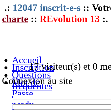
.:
12047 inscrit-e-s
:: Votr
charte
::
REvolution 13
:.
Accueil
17 visiteur(s) et 0 m
Inscription
Questions
Connexion au site
Mot de
fréquentes
Passe
perdu