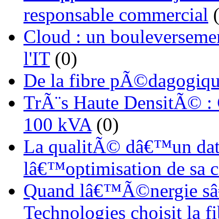
responsable commercial
(
Cloud : un bouleverseme
l'IT
(0)
De la fibre pÃ©dagogiqu
TrÃ¨s Haute DensitÃ© :
100 kVA
(0)
La qualitÃ© dâ€™un dat
lâ€™optimisation de sa
Quand lâ€™Ã©nergie sâ€
Technologies choisit la