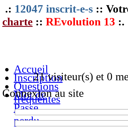
.:
12047 inscrit-e-s
:: Votr
charte
::
REvolution 13
:.
Accueil
21 visiteur(s) et 0 m
Inscription
Questions
Connexion au site
Mot de
fréquentes
Passe
perdu