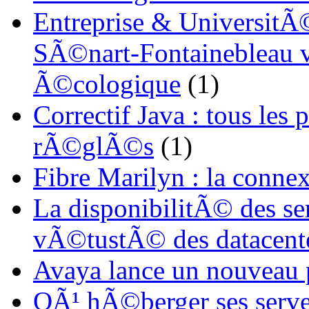
Entreprise & UniversitÃ©
SÃ©nart-Fontainebleau vi
Ã©cologique
(1)
Correctif Java : tous les
rÃ©glÃ©s
(1)
Fibre Marilyn : la conne
La disponibilitÃ© des s
vÃ©tustÃ© des datacent
Avaya lance un nouveau
OÃ¹ hÃ©berger ses serve