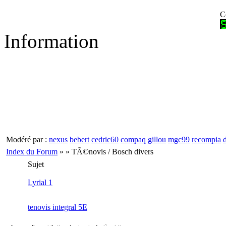
C
Information
Modéré par :
nexus
bebert
cedric60
compaq
gillou
mgc99
recompia
Index du Forum
» » TÃ©novis / Bosch divers
Sujet
Lyrial 1
tenovis integral 5E