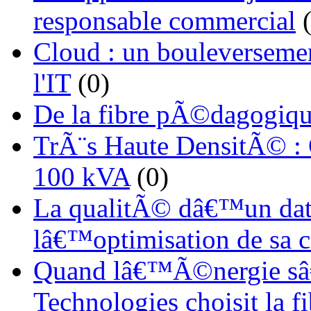
responsable commercial
(
Cloud : un bouleverseme
l'IT
(0)
De la fibre pÃ©dagogiqu
TrÃ¨s Haute DensitÃ© :
100 kVA
(0)
La qualitÃ© dâ€™un dat
lâ€™optimisation de sa
Quand lâ€™Ã©nergie sâ€
Technologies choisit la