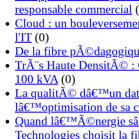
responsable commercial
(
Cloud : un bouleverseme
l'IT
(0)
De la fibre pÃ©dagogiqu
TrÃ¨s Haute DensitÃ© :
100 kVA
(0)
La qualitÃ© dâ€™un dat
lâ€™optimisation de sa
Quand lâ€™Ã©nergie sâ€
Technologies choisit la