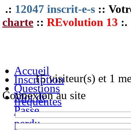
.:
12047 inscrit-e-s
:: Votr
charte
::
REvolution 13
:.
Accueil
15 visiteur(s) et 1 m
Inscription
Questions
Connexion au site
Mot de
fréquentes
Passe
perdu