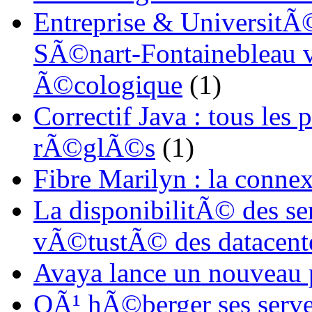
Entreprise & UniversitÃ©
SÃ©nart-Fontainebleau vi
Ã©cologique
(1)
Correctif Java : tous les
rÃ©glÃ©s
(1)
Fibre Marilyn : la conne
La disponibilitÃ© des s
vÃ©tustÃ© des datacent
Avaya lance un nouveau
OÃ¹ hÃ©berger ses serve