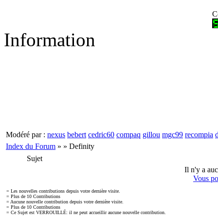
C
Information
Modéré par :
nexus
bebert
cedric60
compaq
gillou
mgc99
recompia
Index du Forum
» » Definity
Sujet
Il n'y a a
Vous po
= Les nouvelles contributions depuis votre dernière visite.
= Plus de 10 Contributions
= Aucune nouvelle contribution depuis votre dernière visite.
= Plus de 10 Contributions
= Ce Sujet est VERROUILLÉ: il ne peut accueillir aucune nouvelle contribution.