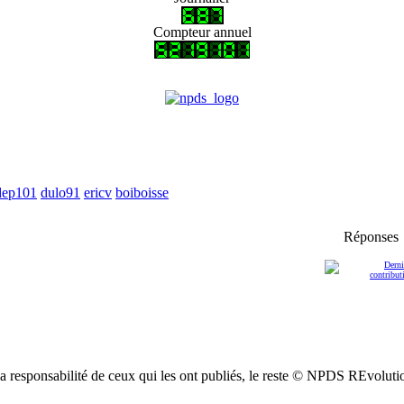
Compteur annuel
dep101
dulo91
ericv
boiboisse
Réponses
a responsabilité de ceux qui les ont publiés, le reste © NPDS REvoluti