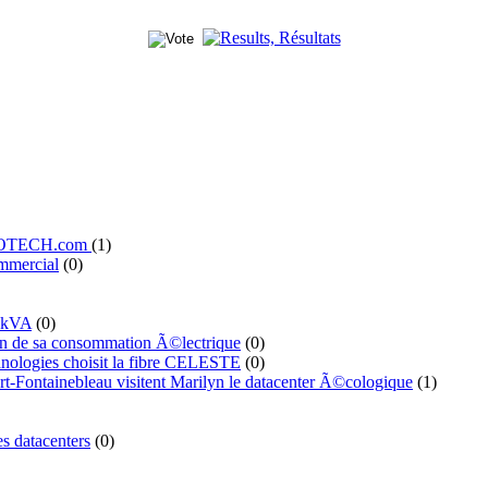
' ILOTECH.com
(1)
mmercial
(0)
 kVA
(0)
n de sa consommation Ã©lectrique
(0)
ologies choisit la fibre CELESTE
(0)
t-Fontainebleau visitent Marilyn le datacenter Ã©cologique
(1)
s datacenters
(0)