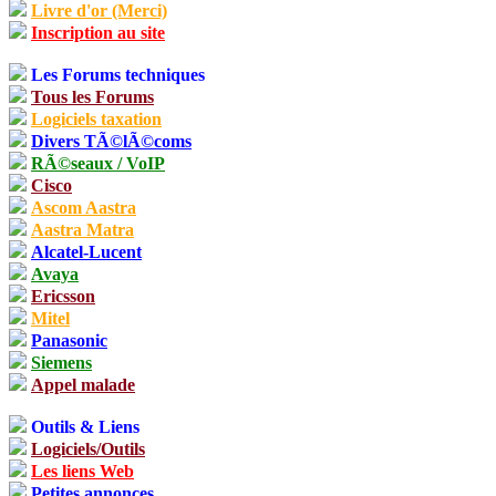
Livre d'or (Merci)
Inscription au site
Les Forums techniques
Tous les Forums
Logiciels taxation
Divers TÃ©lÃ©coms
RÃ©seaux / VoIP
Cisco
Ascom Aastra
Aastra Matra
Alcatel-Lucent
Avaya
Ericsson
Mitel
Panasonic
Siemens
Appel malade
Outils & Liens
Logiciels/Outils
Les liens Web
Petites annonces