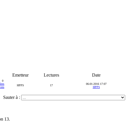
Emetteur
Lectures
Date
0
06-01-2016 17:07
HPPS
17
HPPS
Sauter à :
on 13.