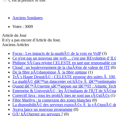
C'est la premiÃ¨re fois
Anciens Sondages
Votes : 3009
Article du Jour
Il n'y a pas encore d'Article du Jour.
Anciens Articles
Focus : Les impacts de la qualitÃ© de la voix en VoIP
(3)
Ce n'est pas un nouveau site web ... c'est une REvolution d
Philippe SÃ©ara rejoint CELESTE en tant que responsable co
Cloud : un bouleversement de la chaÃ®ne de valeur de l'IT
(0)
De la fibre pÃ©dagogique Ã la fibre optique
(1)
TrÃ¨s Haute DensitÃ© : CELESTE propose des suites Ã 100
La qualitÃ© dâ€™un datacenter est liÃ©e Ã lâ€™optimisatio
Quand lâ€™Ã©nergie sâ€™appuie sur lâ€™IT : Atlantic Techn
Entreprise & UniversitÃ© : les Ã©tudiants de l'IUT de SÃ©nar
Correctif Java : tous les problÃ¨mes ne sont pas rÃ©glÃ©s
(1)
Fibre Marilyn : la connexion des zones blanches
(0)
La disponibilitÃ© des serveurs exposÃ©s Ã la vÃ©tustÃ© de
Avaya lance un nouveau programme
(0)
OÃ¹ hÃ©berger ses serveurs ?
(0)