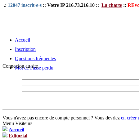
.:
12047 inscrit-e-s
:: Votre IP 216.73.216.10 ::
La charte
::
REvo
Accueil
Inscription
Questions fréquentes
Connexion au site
Mot de Passe perdu
Vous n'avez pas encore de compte personnel ? Vous devriez
en créer 
Menu Visiteurs
Accueil
Editorial