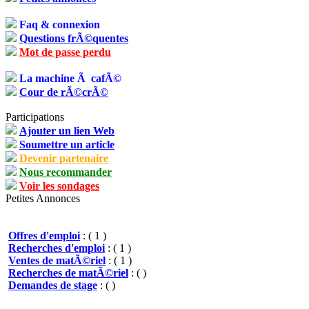
Faq & connexion
Questions frÃ©quentes
Mot de passe perdu
La machine Ã cafÃ©
Cour de rÃ©crÃ©
Participations
Ajouter un lien Web
Soumettre un article
Devenir partenaire
Nous recommander
Voir les sondages
Petites Annonces
Offres d'emploi
: ( 1 )
Recherches d'emploi
: ( 1 )
Ventes de matÃ©riel
: ( 1 )
Recherches de matÃ©riel
: ( )
Demandes de stage
: ( )