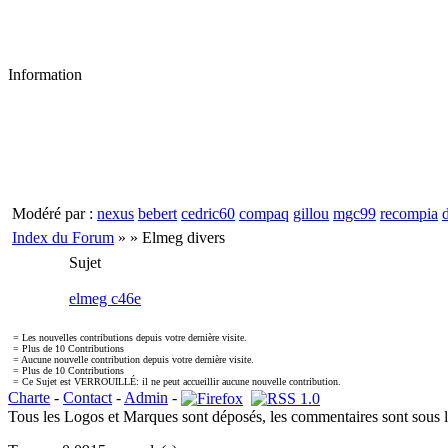
Information
Modéré par :
nexus
bebert
cedric60
compaq
gillou
mgc99
recompia
Index du Forum
» » Elmeg divers
Sujet
elmeg c46e
= Les nouvelles contributions depuis votre dernière visite.
= Plus de 10 Contributions
= Aucune nouvelle contribution depuis votre dernière visite.
= Plus de 10 Contributions
= Ce Sujet est VERROUILLÉ: il ne peut accueillir aucune nouvelle contribution.
Charte
-
Contact
-
Admin
-
Tous les Logos et Marques sont déposés, les commentaires sont sous l