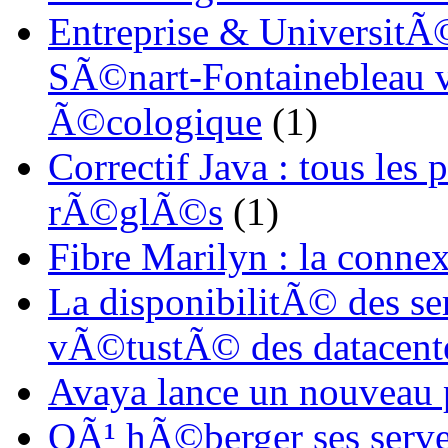
Entreprise & UniversitÃ©
SÃ©nart-Fontainebleau vi
Ã©cologique
(1)
Correctif Java : tous les
rÃ©glÃ©s
(1)
Fibre Marilyn : la conne
La disponibilitÃ© des s
vÃ©tustÃ© des datacent
Avaya lance un nouveau
OÃ¹ hÃ©berger ses serve