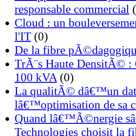
responsable commercial
(
Cloud : un bouleverseme
l'IT
(0)
De la fibre pÃ©dagogiqu
TrÃ¨s Haute DensitÃ© :
100 kVA
(0)
La qualitÃ© dâ€™un dat
lâ€™optimisation de sa
Quand lâ€™Ã©nergie sâ€
Technologies choisit la