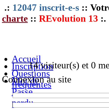
.:
12047 inscrit-e-s
:: Votr
charte
::
REvolution 13
:.
Accueil
14 visiteur(s) et 0 m
Inscription
Questions
Connexion au site
Mot de
fréquentes
Passe
perdu