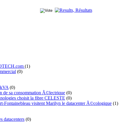
' ILOTECH.com
(1)
mmercial
(0)
 kVA
(0)
n de sa consommation Ã©lectrique
(0)
ologies choisit la fibre CELESTE
(0)
t-Fontainebleau visitent Marilyn le datacenter Ã©cologique
(1)
s datacenters
(0)