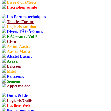
Livre d'or (Merci)
Inscription au site
Les Forums techniques
Tous les Forums
Logiciels taxation
Divers TÃ©lÃ©coms
RÃ©seaux / VoIP
Cisco
Ascom Aastra
Aastra Matra
Alcatel-Lucent
Avaya
Ericsson
Mitel
Panasonic
Siemens
Appel malade
Outils & Liens
Logiciels/Outils
Les liens Web
Petites annonces