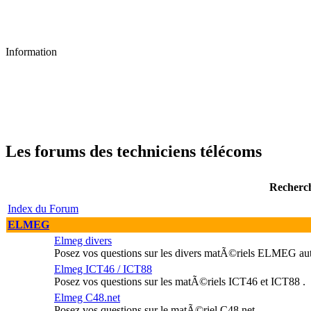
Information
Les forums des techniciens télécoms
Recherc
Index du Forum
ELMEG
Elmeg divers
Posez vos questions sur les divers matÃ©riels ELMEG autr
Elmeg ICT46 / ICT88
Posez vos questions sur les matÃ©riels ICT46 et ICT88 .
Elmeg C48.net
Posez vos questions sur le matÃ©riel C48.net