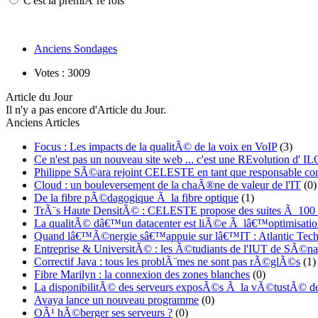
C'est la premiÃ¨re fois
Anciens Sondages
Votes : 3009
Article du Jour
Il n'y a pas encore d'Article du Jour.
Anciens Articles
Focus : Les impacts de la qualitÃ© de la voix en VoIP
(3)
Ce n'est pas un nouveau site web ... c'est une REvolution d
Philippe SÃ©ara rejoint CELESTE en tant que responsable co
Cloud : un bouleversement de la chaÃ®ne de valeur de l'IT
(0)
De la fibre pÃ©dagogique Ã la fibre optique
(1)
TrÃ¨s Haute DensitÃ© : CELESTE propose des suites Ã 100
La qualitÃ© dâ€™un datacenter est liÃ©e Ã lâ€™optimisatio
Quand lâ€™Ã©nergie sâ€™appuie sur lâ€™IT : Atlantic Techn
Entreprise & UniversitÃ© : les Ã©tudiants de l'IUT de SÃ©nar
Correctif Java : tous les problÃ¨mes ne sont pas rÃ©glÃ©s
(1)
Fibre Marilyn : la connexion des zones blanches
(0)
La disponibilitÃ© des serveurs exposÃ©s Ã la vÃ©tustÃ© de
Avaya lance un nouveau programme
(0)
OÃ¹ hÃ©berger ses serveurs ?
(0)