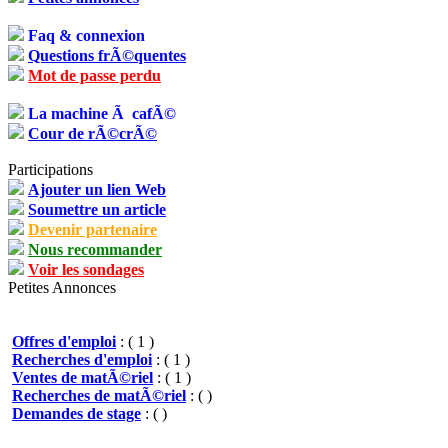
Faq & connexion
Questions frÃ©quentes
Mot de passe perdu
La machine Ã cafÃ©
Cour de rÃ©crÃ©
Participations
Ajouter un lien Web
Soumettre un article
Devenir partenaire
Nous recommander
Voir les sondages
Petites Annonces
Offres d'emploi
: ( 1 )
Recherches d'emploi
: ( 1 )
Ventes de matÃ©riel
: ( 1 )
Recherches de matÃ©riel
: ( )
Demandes de stage
: ( )