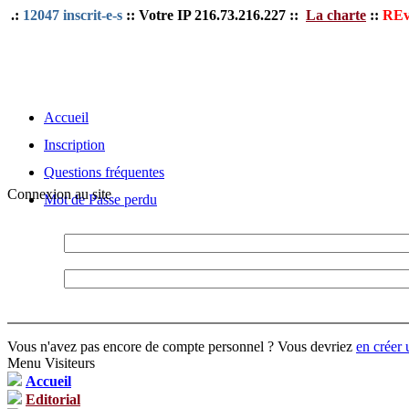
.:
12047 inscrit-e-s
:: Votre IP 216.73.216.227 ::
La charte
::
REv
Accueil
Inscription
Questions fréquentes
Connexion au site
Mot de Passe perdu
Vous n'avez pas encore de compte personnel ? Vous devriez
en créer 
Menu Visiteurs
Accueil
Editorial